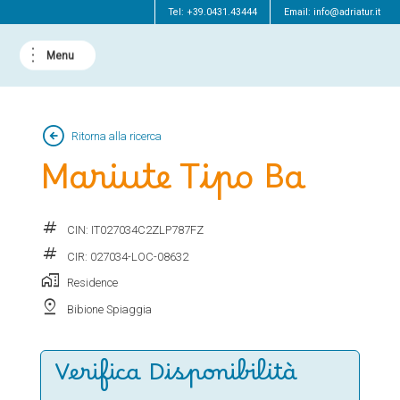
Tel:
+39.0431.43444
Email:
info@adriatur.it
arrow_circle_left
Ritorna alla ricerca
Mariute Tipo Ba
tag
CIN: IT027034C2ZLP787FZ
tag
CIR: 027034-LOC-08632
home_work
Residence
pin_drop
Bibione Spiaggia
Verifica Disponibilità