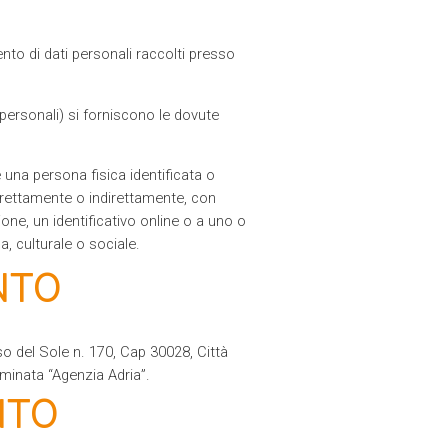
nto di dati personali raccolti presso
personali) si forniscono le dovute
 una persona fisica identificata o
 direttamente o indirettamente, con
ione, un identificativo online o a uno o
a, culturale o sociale.
NTO
so del Sole n. 170, Cap 30028, Città
nominata “Agenzia Adria”.
NTO