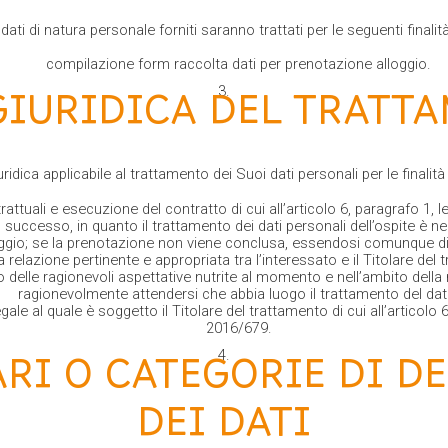
I dati di natura personale forniti saranno trattati per le seguenti finalità
compilazione form raccolta dati per prenotazione alloggio.
GIURIDICA DEL TRATT
ridica applicabile al trattamento dei Suoi dati personali per le finalità 
attuali e esecuzione del contratto di cui all’articolo 6, paragrafo 1, l
successo, in quanto il trattamento dei dati personali dell’ospite è ne
alloggio; se la prenotazione non viene conclusa, essendosi comunque d
relazione pertinente e appropriata tra l’interessato e il Titolare del t
o delle ragionevoli aspettative nutrite al momento e nell’ambito della 
ragionevolmente attendersi che abbia luogo il trattamento del dat
ale al quale è soggetto il Titolare del trattamento di cui all’articolo 6
2016/679.
RI O CATEGORIE DI D
DEI DATI