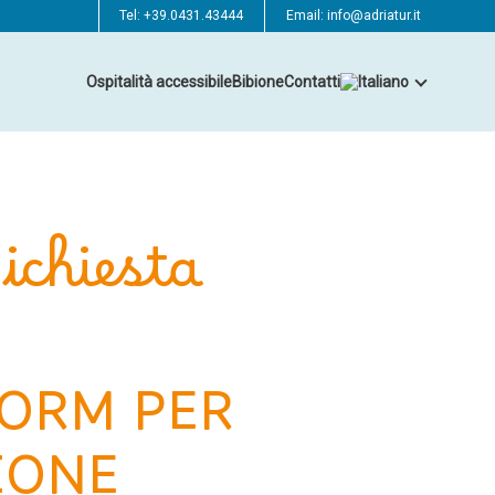
Tel:
+39.0431.43444
Email:
info@adriatur.it
Ospitalità accessibile
Bibione
Contatti
ichiesta
FORM PER
IONE