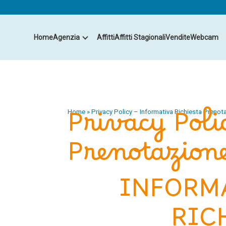
Home
Agenzia
Affitti
Affitti Stagionali
Vendite
Webcam
Privacy Poli
Home
»
Privacy Policy – Informativa Richiesta Prenot
Prenotazion
INFORMA
RIC