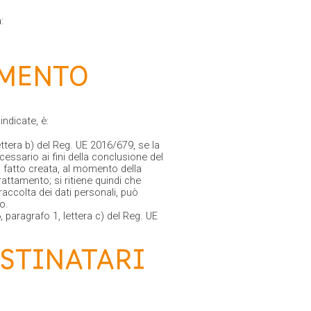
:
AMENTO
indicate, è:
ettera b) del Reg. UE 2016/679, se la
cessario ai fini della conclusione del
i fatto creata, al momento della
rattamento; si ritiene quindi che
raccolta dei dati personali, può
o.
, paragrafo 1, lettera c) del Reg. UE
ESTINATARI