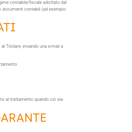
regime contabile/fiscale adottato dal
i i documenti contabili (ad esempio
ATI
al Titolare, inviando una e-mail a
attamento:
porsi al trattamento quando ciò sia
GARANTE