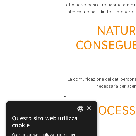
Fatto salvo ogni altro ricorso ammini
l’interessato ha il diritto di proporre
NATUR
CONSEGUE
La comunicazione dei dati personali 
necessaria per adem
PROCESS
×
Questo sito web utilizza
ITALIAN
cookie
ENGLISH
Questo sito web utilizza i cookie per