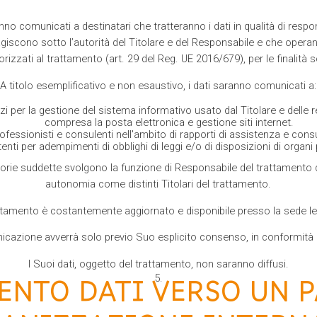
anno comunicati a destinatari che tratteranno i dati in qualità di resp
agiscono sotto l’autorità del Titolare e del Responsabile e che opera
rizzati al trattamento (art. 29 del Reg. UE 2016/679), per le finalità 
A titolo esemplificativo e non esaustivo, i dati saranno comunicati a:
i per la gestione del sistema informativo usato dal Titolare e delle rel
compresa la posta elettronica e gestione siti internet.
ofessionisti e consulenti nell'ambito di rapporti di assistenza e cons
nti per adempimenti di obblighi di leggi e/o di disposizioni di organi p
egorie suddette svolgono la funzione di Responsabile del trattamento d
autonomia come distinti Titolari del trattamento.
attamento è costantemente aggiornato e disponibile presso la sede leg
icazione avverrà solo previo Suo esplicito consenso, in conformità e
I Suoi dati, oggetto del trattamento, non saranno diffusi.
ENTO DATI VERSO UN P