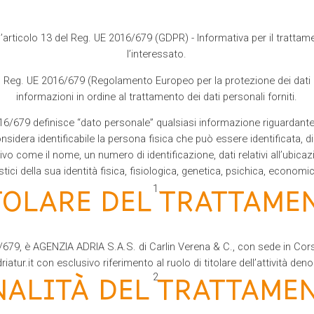
articolo 13 del Reg. UE 2016/679 (GDPR) - Informativa per il trattame
l’interessato.
al Reg. UE 2016/679 (Regolamento Europeo per la protezione dei dati 
informazioni in ordine al trattamento dei dati personali forniti.
 2016/679 definisce “dato personale” qualsiasi informazione riguardante
 considera identificabile la persona fisica che può essere identificata,
tivo come il nome, un numero di identificazione, dati relativi all’ubicaz
stici della sua identità fisica, fisiologica, genetica, psichica, economic
TOLARE DEL TRATTAME
16/679, è AGENZIA ADRIA S.A.S. di Carlin Verena & C., con sede in Cor
atur.it con esclusivo riferimento al ruolo di titolare dell’attività de
NALITÀ DEL TRATTAME