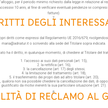
l’alloggio, per il periodo minimo richiesto dalla legge in relazione al 
ccessivi 10 anni, al fine di verificare eventuali pendenze ivi compres
fatture).
RITTI DEGLI INTERESS
propri diritti come espressi dal Regolamento UE 2016/679, rivolgendosi 
maria@adriatur.it o scrivendo alla sede del Titolare sopra indicata.
sato ha il diritto, in qualunque momento, di chiedere al Titolare del tr
l’accesso ai suoi dati personali (art. 15);
la rettifica (art. 16);
la cancellazione (art. 17) degli stessi;
la limitazione del trattamento (art. 18);
il trasferimento dei propri dati ad altro titolare (art. 20);
itto, qualora non sia possibile chiedere la cancellazione dei dati, di op
giustificato da motivi inerenti la sua particolare situazione (art. 21).
ILITÀ DI RECLAMO AL 