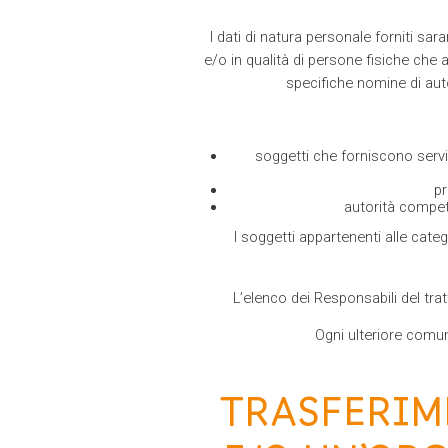
I dati di natura personale forniti sar
e/o in qualità di persone fisiche che 
specifiche nomine di auto
soggetti che forniscono serviz
pr
autorità compete
I soggetti appartenenti alle cat
L’elenco dei Responsabili del tr
Ogni ulteriore comun
TRASFERIM