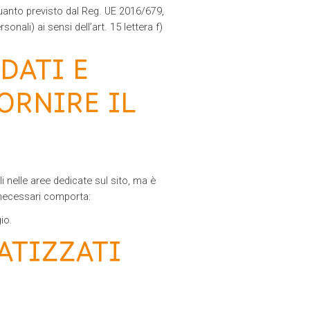
 quanto previsto dal Reg. UE 2016/679,
sonali) ai sensi dell’art. 15 lettera f)
DATI E
ORNIRE IL
li nelle aree dedicate sul sito, ma è
 necessari comporta:
io.
ATIZZATI