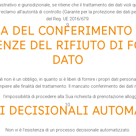
strativo e giurisdizionale, se ritiene che il trattamento dei dati violi
 reclamo all’autorità di controllo (Garante per la protezione dei dati per
del Reg. UE 2016/679.
A DEL CONFERIMENTO 
NZE DEL RIFIUTO DI F
DATO
non è un obbligo, in quanto si è liberi di fornire i propri dati persona
piere alle finalità del trattamento. Il mancato conferimento dei dati
l’impossibilità di procedere alla Sua richiesta di prenotazione allogg
I DECISIONALI AUTOM
Non vi è l’esistenza di un processo decisionale automatizzato.