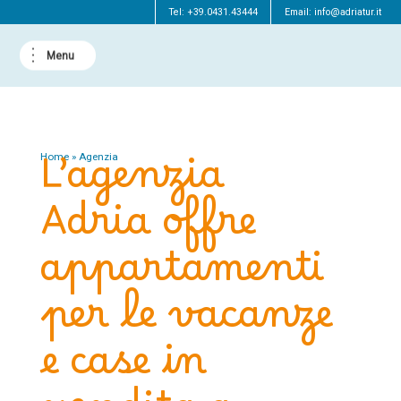
Tel:
+39.0431.43444
Email:
info@adriatur.it
L’agenzia
Home
»
Agenzia
Adria offre
appartamenti
per le vacanze
e case in