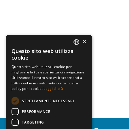
×
Questo sito web utilizza
ITALIAN
cookie
ENGLISH
Questo sito web utilizza i cookie per
migliorare la tua esperienza di navigazione.
GERMAN
Utilizzando il nostro sito web acconsenti a
HUNGARIAN
tutti i cookie in conformità con la nostra
policy per i cookie.
Leggi di più
POLISH
STRETTAMENTE NECESSARI
CZECH
PERFORMANCE
TARGETING