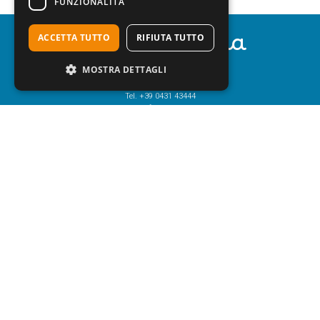
FUNZIONALITÀ
Agenzia Adria
ACCETTA TUTTO
RIFIUTA TUTTO
MOSTRA DETTAGLI
Corso del Sole, 170
30028 Bibione (Ve) - Italy
Tel.
+39 0431 43444
Mail:
info@adriatur.it
Newsletter
Iscriviti alla newsletter e resta aggiornato su Bibione e dintorni!
HO LETTO
L’INFORMATIVA SULLA PRIVACY
.
Ai sensi degli articoli 13 e 6 del Regolamento UE 2016/679 dichiaro di aver
preso visione dell’informativa per il trattamento dei dati personali.