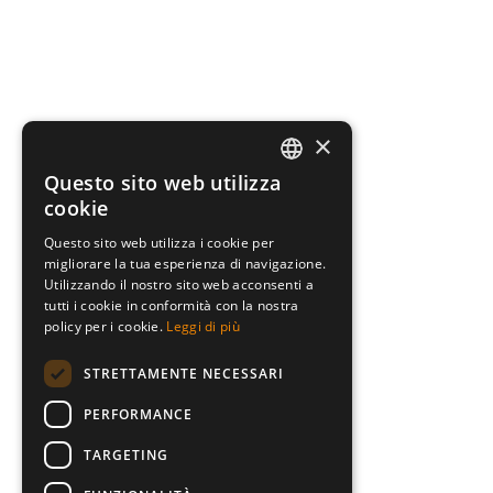
×
Questo sito web utilizza
ITALIAN
cookie
ENGLISH
Questo sito web utilizza i cookie per
migliorare la tua esperienza di navigazione.
GERMAN
Utilizzando il nostro sito web acconsenti a
HUNGARIAN
tutti i cookie in conformità con la nostra
policy per i cookie.
Leggi di più
POLISH
STRETTAMENTE NECESSARI
CZECH
PERFORMANCE
TARGETING