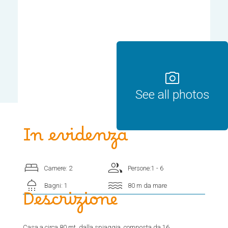
photo_camera
See all photos
In evidenza
bed
group
Camere: 2
Persone:1 - 6
shower
water
Bagni: 1
80 m da mare
Descrizione
Casa a circa 80 mt. dalla spiaggia, composta da 16