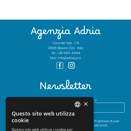
Agenzia Adria
Corso del Sole, 170
30028 Bibione (Ve) - Italy
Tel.
+39 0431 43444
Mail:
info@adriatur.it
Newsletter
Iscriviti alla newsletter e resta aggiornato su Bibione e dintorni!
×
Questo sito web utilizza
ITALIAN
HO LETTO
L’INFORMATIVA SULLA PRIVACY
.
cookie
Ai sensi degli articoli 13 e 6 del Regolamento UE 2016/679 dichiaro di aver
ENGLISH
preso visione dell’informativa per il trattamento dei dati personali.
Questo sito web utilizza i cookie per