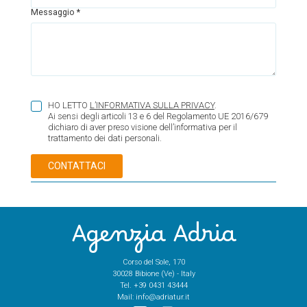
Messaggio *
HO LETTO
L’INFORMATIVA SULLA PRIVACY
.
Ai sensi degli articoli 13 e 6 del Regolamento UE 2016/679
dichiaro di aver preso visione dell’informativa per il
trattamento dei dati personali.
Agenzia Adria
Corso del Sole, 170
30028 Bibione (Ve) - Italy
Tel.
+39 0431 43444
Mail:
info@adriatur.it