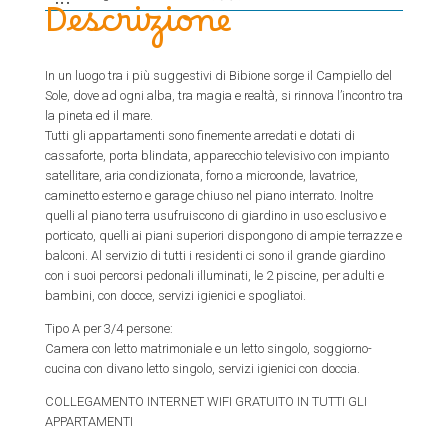
Descrizione
In un luogo tra i più suggestivi di Bibione sorge il Campiello del
Sole, dove ad ogni alba, tra magia e realtà, si rinnova l’incontro tra
la pineta ed il mare.
Tutti gli appartamenti sono finemente arredati e dotati di
cassaforte, porta blindata, apparecchio televisivo con impianto
satellitare, aria condizionata, forno a microonde, lavatrice,
caminetto esterno e garage chiuso nel piano interrato. Inoltre
quelli al piano terra usufruiscono di giardino in uso esclusivo e
porticato, quelli ai piani superiori dispongono di ampie terrazze e
balconi. Al servizio di tutti i residenti ci sono il grande giardino
con i suoi percorsi pedonali illuminati, le 2 piscine, per adulti e
bambini, con docce, servizi igienici e spogliatoi.
Tipo A per 3/4 persone:
Camera con letto matrimoniale e un letto singolo, soggiorno-
cucina con divano letto singolo, servizi igienici con doccia.
COLLEGAMENTO INTERNET WIFI GRATUITO IN TUTTI GLI
APPARTAMENTI