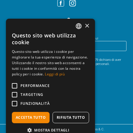
Newsletter
×
Questo sito web utilizza
ITALIAN
Iscriviti alla newsletter e resta aggiornato su Bibione e dintorni!
cookie
ENGLISH
Questo sito web utilizza i cookie per
HO LETTO
L’INFORMATIVA SULLA PRIVACY
.
migliorare la tua esperienza di navigazione.
GERMAN
Ai sensi degli articoli 13 e 6 del Regolamento UE 2016/679 dichiaro di aver
Utilizzando il nostro sito web acconsenti a
preso visione dell’informativa per il trattamento dei dati personali.
HUNGARIAN
tutti i cookie in conformità con la nostra
policy per i cookie.
Leggi di più
POLISH
PERFORMANCE
CZECH
TARGETING
FUNZIONALITÀ
ACCETTA TUTTO
RIFIUTA TUTTO
© 2026 AGENZIA ADRIA S.A.S. di Carlin Verena & C.
MOSTRA DETTAGLI