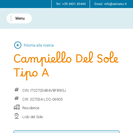
Tel:
+39.0431.43444
Email:
info@adriatur.it
arrow_circle_left
Ritorna alla ricerca
Campiello Del Sole
Tipo A
tag
CIN: IT027034B4V8F89I5J
tag
CIR: 027034-LOC-06905
home_work
Residence
pin_drop
Lido del Sole