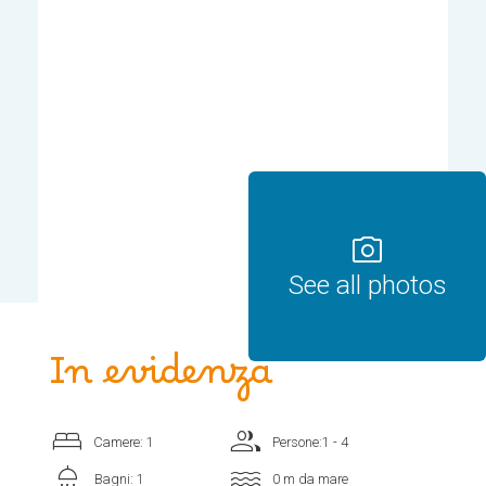
photo_camera
See all photos
In evidenza
bed
group
Camere: 1
Persone:1 - 4
shower
water
Bagni: 1
0 m da mare