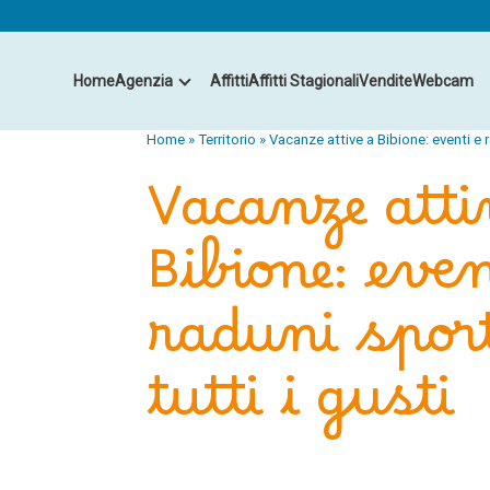
Home
Agenzia
Affitti
Affitti Stagionali
Vendite
Webcam
Home
»
Territorio
»
Vacanze attive a Bibione: eventi e ra
Vacanze atti
Bibione: even
raduni sport
tutti i gusti