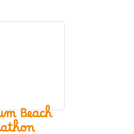
ium Beach
rathon