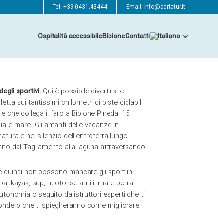
Tel:
+39.0431.43444
Email:
info@adriatur.it
Ospitalità accessibile
Bibione
Contatti
degli sportivi.
Qui è possibile divertirsi e
letta sui tantissimi chilometri di piste ciclabili
re che collega il faro a Bibione Pineda: 15
ia e mare. Gli amanti delle vacanze in
atura e nel silenzio dell’entroterra lungo i
vanno dal Tagliamento alla laguna attraversando
 e quindi non possono mancare gli sport in
oa, kayak, sup, nuoto, se ami il mare potrai
autonomia o seguito da istruttori esperti che ti
onde o che ti spiegheranno come migliorare