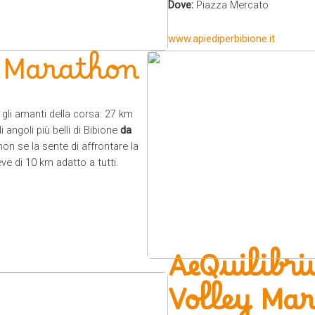
Dove:
Piazza Mercato
www.apiediperbibione.it
f Marathon
li amanti della corsa: 27 km
 angoli più belli di Bibione
da
 non se la sente di affrontare la
e di 10 km adatto a tutti.
AeQuilibr
Volley Ma