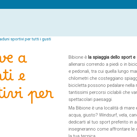
duni sportivi per tutti i gusti
ve a
Bibione è
la spiaggia dello sport e 
allenarsi correndo a piedi o in bicic
ti e
e pedonali, tra cui quella lungo ma
chilometri che costeggiano spiagg
bicicletta possono pedalare nella n
ivi per
tantissimi percorsi ciclabili che 
spettacolari paesaggi.
Ma Bibione è una località di mare
acqua, giusto? Windsurf, vela, can
dedicarti al tuo sport preferito in 
insegneranno come affrontare le 
la tua tecnica.