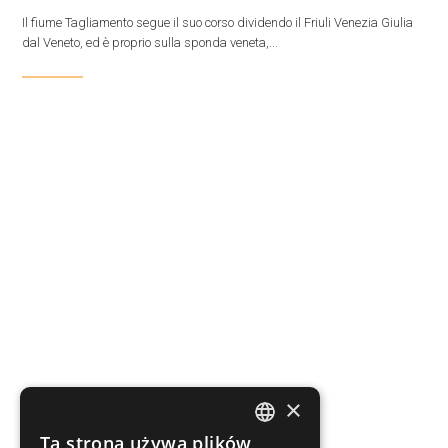
Il fiume Tagliamento segue il suo corso dividendo il Friuli Venezia Giulia
dal Veneto, ed è proprio sulla sponda veneta,...
×
Ta strona używa plików