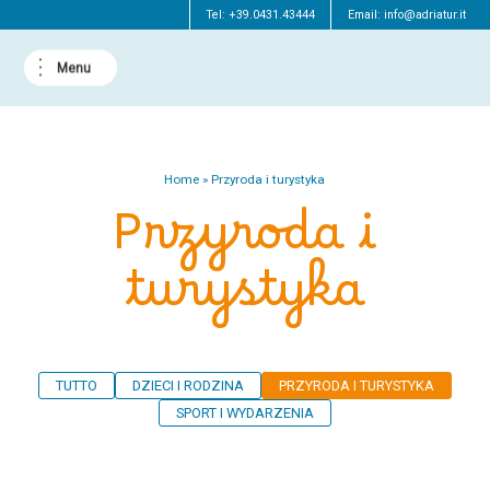
Tel:
+39.0431.43444
Email:
info@adriatur.it
Home
»
Przyroda i turystyka
Przyroda i
turystyka
TUTTO
DZIECI I RODZINA
PRZYRODA I TURYSTYKA
SPORT I WYDARZENIA