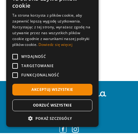
ITALIAN
cookie
ENGLISH
Ta strona korzysta z plików cookie, aby
zapewnić lepszą wygodę użytkowania.
GERMAN
Korzystając z tej strony, wyrażasz zgodę na
HUNGARIAN
używanie przez nas wszystkich plików
cookie zgodnie z warunkami naszej polityki
POLISH
plików cookie.
Dowiedz się więcej
CZECH
WYDAJNOŚĆ
TARGETOWANIE
FUNKCJONALNOŚĆ
Agenzia Adria
AKCEPTUJ WSZYSTKIE
ODRZUĆ WSZYSTKIE
Corso del Sole, 170
30028 Bibione (Ve) - Italy
Tel.
+39 0431 43444
POKAŻ SZCZEGÓŁY
Mail:
info@adriatur.it