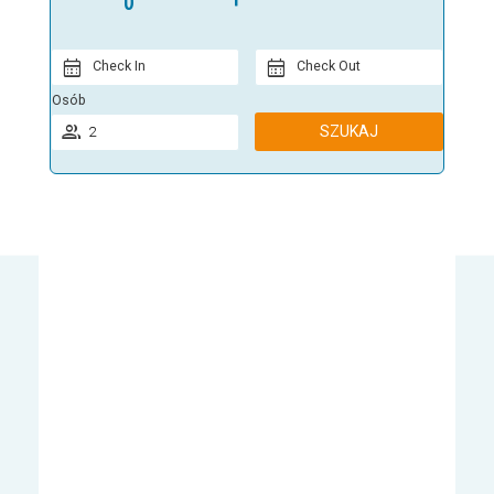
Check In
Check Out
Osób
SZUKAJ