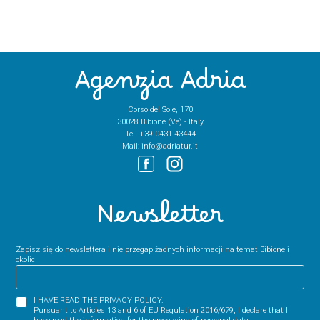
Agenzia Adria
Corso del Sole, 170
30028 Bibione (Ve) - Italy
Tel.
+39 0431 43444
Mail:
info@adriatur.it
Newsletter
Zapisz się do newslettera i nie przegap żadnych informacji na temat Bibione i
okolic
I HAVE READ THE
PRIVACY POLICY
.
Pursuant to Articles 13 and 6 of EU Regulation 2016/679, I declare that I