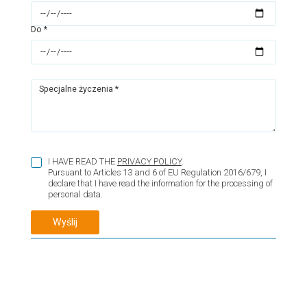
Do *
Specjalne życzenia *
I HAVE READ THE
PRIVACY POLICY
.
Pursuant to Articles 13 and 6 of EU Regulation 2016/679, I
declare that I have read the information for the processing of
personal data.