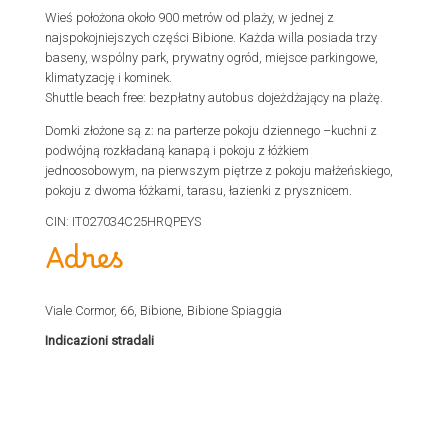
Wieś położona około 900 metrów od plaży, w jednej z
najspokojniejszych części Bibione. Każda willa posiada trzy
baseny, wspólny park, prywatny ogród, miejsce parkingowe,
klimatyzację i kominek.
Shuttle beach free: bezpłatny autobus dojeżdżający na plażę.
Domki złożone są z: na parterze pokoju dziennego –kuchni z
podwójną rozkładaną kanapą i pokoju z łóżkiem
jednoosobowym, na pierwszym piętrze z pokoju małżeńskiego,
pokoju z dwoma łóżkami, tarasu, łazienki z prysznicem.
CIN: IT027034C25HRQPEYS
Adres
Viale Cormor, 66, Bibione, Bibione Spiaggia
Indicazioni stradali