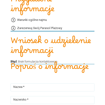
Przydatne
informacje
Warunki ogólne najmu
Zarezerwuj Swój Parasol Plażowy
Wniosek o udzielenie
informacji
Błąd:
Brak formularza kontaktowego.
Poproś o informacje
Nazwa *
Nazwisko *