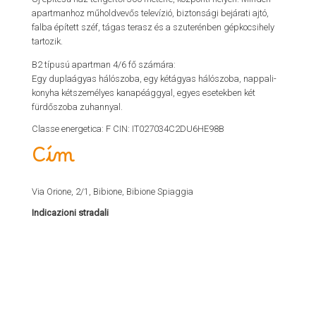
apartmanhoz műholdvevős televízió, biztonsági bejárati ajtó,
falba épített széf, tágas terasz és a szuterénben gépkocsihely
tartozik.
B2 típusú apartman 4/6 fő számára:
Egy duplaágyas hálószoba, egy kétágyas hálószoba, nappali-
konyha kétszemélyes kanapéággyal, egyes esetekben két
fürdőszoba zuhannyal.
Classe energetica: F CIN: IT027034C2DU6HE98B
Cím
Via Orione, 2/1, Bibione, Bibione Spiaggia
Indicazioni stradali