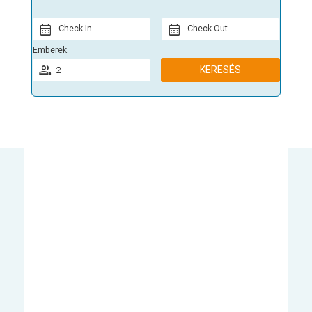
Check In
Check Out
Emberek
KERESÉS