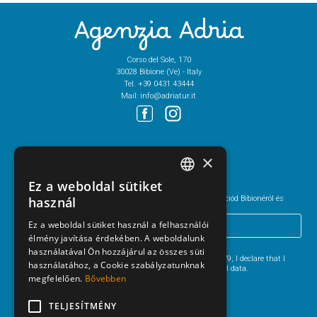
Agenzia Adria
Corso del Sole, 170
30028 Bibione (Ve) - Italy
Tel.
+39 0431 43444
Mail:
info@adriatur.it
Newsletter
×
Ez a weboldal sütiket
ITALIAN
Iratkozz fel a hírlevélre és mindig legyen naprakész információd Bibionéról és
használ
környékéről
ENGLISH
Ez a weboldal sütiket használ a felhasználói
élmény javítása érdekében. A weboldalunk
GERMAN
I HAVE READ
THE PRIVACY POLICY
.
használatával Ön hozzájárul az összes süti
Pursuant to Articles 13 and 6 of EU Regulation 2016/679, I declare that I
HUNGARIAN
használatához, a Cookie szabályzatunknak
have read the information for the processing of personal data.
megfelelően.
Bővebben
POLISH
TELJESÍTMÉNY
CZECH