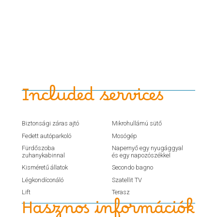
Included services
Biztonsági záras ajtó
Mikrohullámú sütő
Fedett autóparkoló
Mosógép
Fürdőszoba
Napernyő egy nyugággyal
zuhanykabinnal
és egy napozószékkel
Kisméretű állatok
Secondo bagno
Légkondíconáló
Szatellit TV
Lift
Terasz
Hasznos információk