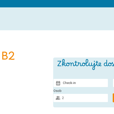
 B2
Zkontrolujte do
Check-in
Osob