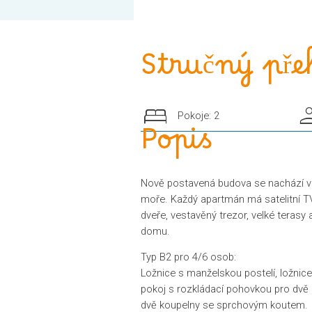
Stručný pře
bed
gr
Pokoje: 2
Popis
Nově postavená budova se nachází v c
moře. Každý apartmán má satelitní TV
dveře, vestavěný trezor, velké terasy 
domu.
Typ B2 pro 4/6 osob:
Ložnice s manželskou postelí, ložnice
pokoj s rozkládací pohovkou pro dvě 
dvě koupelny se sprchovým koutem.