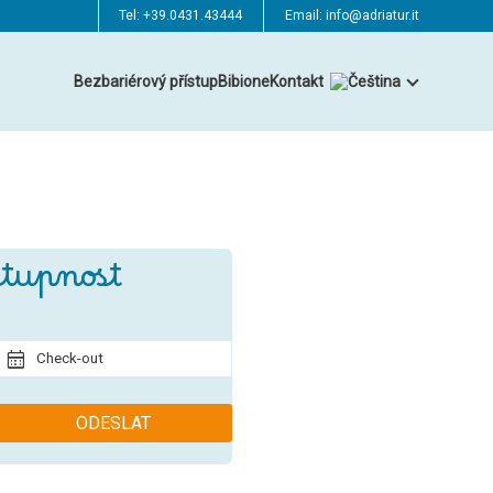
Tel:
+39.0431.43444
Email:
info@adriatur.it
Bezbariérový přístup
Bibione
Kontakt
stupnost
Check-out
ODESLAT