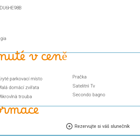
C2DU6HE98B
ggia
nuté v ceně
Pračka
ryté parkovací místo
Satelitnì Tv
alá domácí zvířata
Secondo bagno
ikrovlnà trouba
formace
Rezervujte si váš slunečník