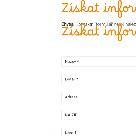
Získat info
Chyba:
Kontaktní formulář nebyl nalez
Získat info
Název *
E-Mail *
Adresa
NA ZIP
Národ