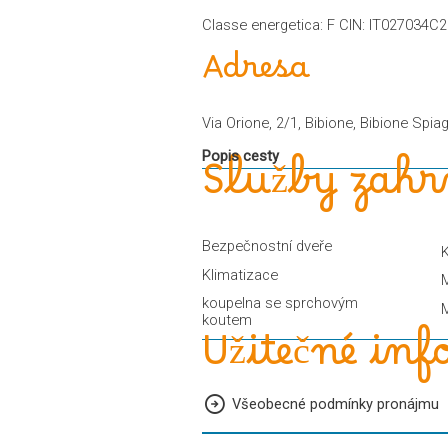
Classe energetica: F CIN: IT027034
Adresa
Via Orione, 2/1, Bibione, Bibione Spia
Popis cesty
Služby zahr
Bezpečnostní dveře
K
Klimatizace
M
koupelna se sprchovým
M
koutem
Užitečné in
Všeobecné podmínky pronájmu