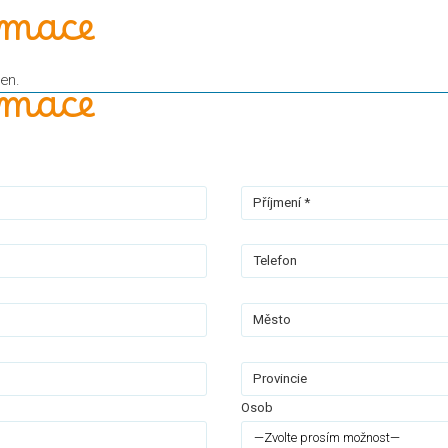
rmace
en.
rmace
Příjmení *
Telefon
Město
Provincie
Osob