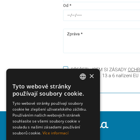
Od *
Zpráva *
PŘEČETL JSEM SI ZÁSADY
OCHR
×
V souladu s čl. 13 a 6 nařízení E
Tyto webové stránky
ITALIAN
používají soubory cookie.
ENGLISH
Tyto webové stránky používají soubory
cookie ke zlepšení uživatelského zážitku.
GERMAN
Používáním našich webových stránek
Agenzia Adria
HUNGARIAN
souhlasíte se všemi soubory cookie v
souladu s našimi zásadami používání
POLISH
souborů cookie.
Více informací
Corso del Sole, 170