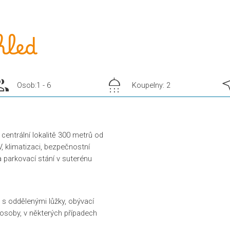
hled
oup
shower
nea
Osob:1 - 6
Koupelny: 2
entrální lokalitě 300 metrů od
, klimatizaci, bezpečnostní
a parkovací stání v suterénu
 s oddělenými lůžky, obývací
osoby, v některých případech