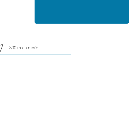
r_me
300 m da moře