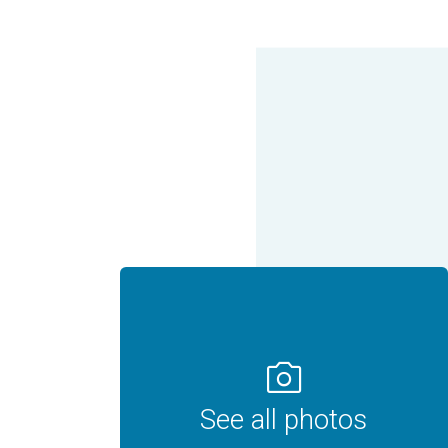
photo_camera
See all photos