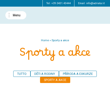
Tel:
+39.0431.43444
Email:
info@adriatur.it
Home
»
Sporty a akce
Sporty a akce
TUTTO
DĚTI A RODINY
PŘÍRODA A EXKURZE
SPORTY A AKCE