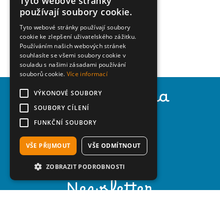
Tyto webové stránky
ITALIAN
používají soubory cookie.
ENGLISH
Tyto webové stránky používají soubory
cookie ke zlepšení uživatelského zážitku.
GERMAN
Používáním našich webových stránek
HUNGARIAN
souhlasíte se všemi soubory cookie v
souladu s našimi zásadami používání
POLISH
souborů cookie.
Více informací
CZECH
Agenzia Adria
VÝKONOVÉ SOUBORY
SOUBORY CÍLENÍ
Corso del Sole, 170
FUNKČNÍ SOUBORY
30028 Bibione (Ve) - Italy
Tel.
+39 0431 43444
Mail:
info@adriatur.it
VŠE PŘIJMOUT
VŠE ODMÍTNOUT
ZOBRAZIT PODROBNOSTI
Newsletter
Iscriviti alla newsletter e resta aggiornato su Bibione e dintorni!