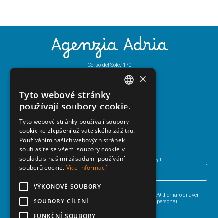
Agenzia Adria
Corso del Sole, 170
30028 Bibione (Ve) - Italy
×
Tel.
+39 0431 43444
Mail:
info@adriatur.it
Tyto webové stránky
ITALIAN
používají soubory cookie.
ENGLISH
Tyto webové stránky používají soubory
Newsletter
cookie ke zlepšení uživatelského zážitku.
GERMAN
Používáním našich webových stránek
HUNGARIAN
souhlasíte se všemi soubory cookie v
souladu s našimi zásadami používání
Iscriviti alla newsletter e resta aggiornato su Bibione e dintorni!
POLISH
souborů cookie.
Více informací
CZECH
VÝKONOVÉ SOUBORY
HO LETTO
L’INFORMATIVA SULLA PRIVACY
.
Ai sensi degli articoli 13 e 6 del Regolamento UE 2016/679 dichiaro di aver
SOUBORY CÍLENÍ
preso visione dell’informativa per il trattamento dei dati personali.
FUNKČNÍ SOUBORY