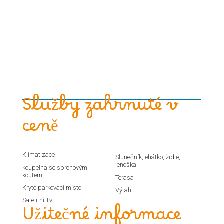
Služby zahrnuté v
ceně
Klimatizace
Slunečník,lehátko, židle,
lenoška
koupelna se sprchovým
koutem
Terasa
Kryté parkovací místo
Výtah
Satelitnì Tv
Užitečné informace