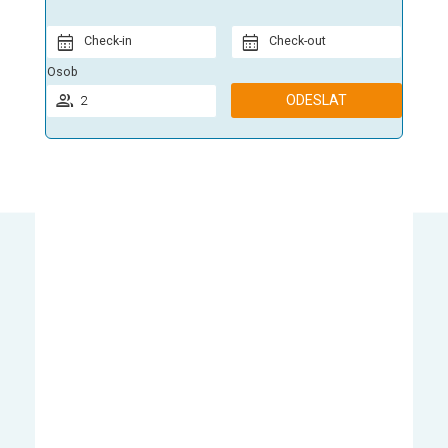
Check-in
Check-out
Osob
ODESLAT