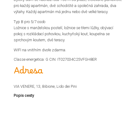
pro každý apartmán, dvě schodiště a společná zahrada, dva
výtahy. Každý apartmán má jednu nebo dvě velké terasy.
Typ B pro 5/7 osob
Ložnice s manželskou postelí, ložnice se třemi lůžky, obývací
pokoj s rozkládací pohovkou, kuchyňský kout, koupelna se
sprchovým koutem, dvě terasy.
WIFI na vnitřním dvoře zdarma.
Classe energetica: G CIN: IT027034C25VFGH8ER
Adresa
VIA VENERE, 13, Bibione, Lido dei Pini
Popis cesty