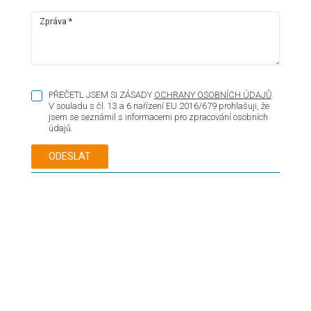
Zpráva *
PŘEČETL JSEM SI ZÁSADY
OCHRANY OSOBNÍCH ÚDAJŮ
.
V souladu s čl. 13 a 6 nařízení EU 2016/679 prohlašuji, že
jsem se seznámil s informacemi pro zpracování osobních
údajů.