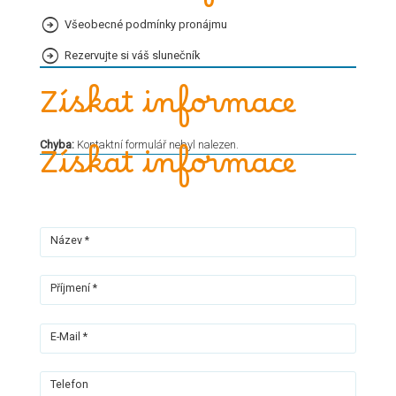
Všeobecné podmínky pronájmu
Rezervujte si váš slunečník
Získat informace
Chyba:
Kontaktní formulář nebyl nalezen.
Získat informace
Název *
Příjmení *
E-Mail *
Telefon