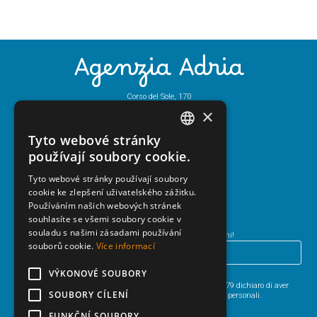
Agenzia Adria
Corso del Sole, 170
30028 Bibione (Ve) - Italy
×
Tel.
+39 0431 43444
Mail:
info@adriatur.it
Tyto webové stránky
ITALIAN
používají soubory cookie.
ENGLISH
Tyto webové stránky používají soubory
Newsletter
cookie ke zlepšení uživatelského zážitku.
GERMAN
Používáním našich webových stránek
HUNGARIAN
souhlasíte se všemi soubory cookie v
souladu s našimi zásadami používání
Iscriviti alla newsletter e resta aggiornato su Bibione e dintorni!
POLISH
souborů cookie.
Více informací
CZECH
VÝKONOVÉ SOUBORY
HO LETTO
L’INFORMATIVA SULLA PRIVACY
.
Ai sensi degli articoli 13 e 6 del Regolamento UE 2016/679 dichiaro di aver
SOUBORY CÍLENÍ
preso visione dell’informativa per il trattamento dei dati personali.
FUNKČNÍ SOUBORY