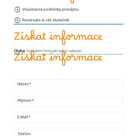
Všeobecné podmínky pronájmu
Rezervujte si váš slunečník
Získat informace
Chyba:
Kontaktní formulář nebyl nalezen.
Získat informace
Název *
Příjmení *
E-Mail *
Telefon