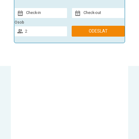
Check-in
Check-out
Osob
ODESLAT