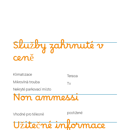
Služby zahrnuté v
ceně
Klimatizace
Terasa
Mikrovlnà trouba
Tv
Nekryté parkovací místo
Non ammessi
postižené
Vhodné pro tělesně
Užitečné informace