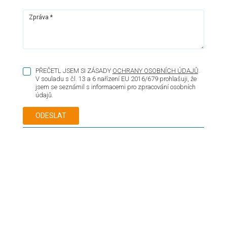
Zpráva *
PŘEČETL JSEM SI ZÁSADY
OCHRANY OSOBNÍCH ÚDAJŮ
.
V souladu s čl. 13 a 6 nařízení EU 2016/679 prohlašuji, že
jsem se seznámil s informacemi pro zpracování osobních
údajů.