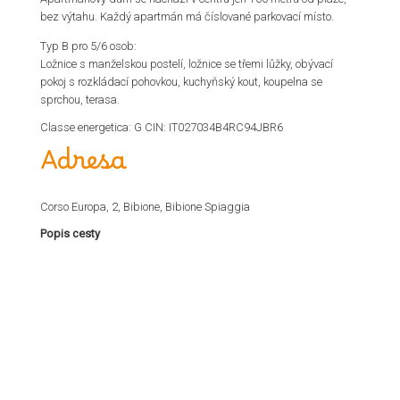
bez výtahu. Každý apartmán má číslované parkovací místo.
Typ B pro 5/6 osob:
Ložnice s manželskou postelí, ložnice se třemi lůžky, obývací
pokoj s rozkládací pohovkou, kuchyňský kout, koupelna se
sprchou, terasa.
Classe energetica: G CIN: IT027034B4RC94JBR6
Adresa
Corso Europa, 2, Bibione, Bibione Spiaggia
Popis cesty