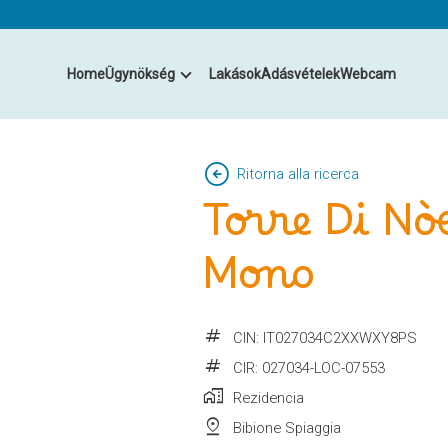
Home
Ügynökség
Lakások
Adásvételek
Webcam
arrow_circle_left
Ritorna alla ricerca
Torre Di Nò
Mono
tag
CIN: IT027034C2XXWXY8PS
tag
CIR: 027034-LOC-07553
home_work
Rezidencia
pin_drop
Bibione Spiaggia