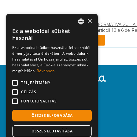
×
HO LETTO
L’INFORMATIVA SULLA
Ez a weboldal sütiket
Ai sensi degli articoli 13 e 6 del 
ITALIAN
használ
ENGLISH
Ez a weboldal sütiket használ a felhasználói
élmény javítása érdekében. A weboldalunk
GERMAN
használatával Ön hozzájárul az összes süti
HUNGARIAN
használatához, a Cookie szabályzatunknak
megfelelően.
Bővebben
Agenzia Adria
POLISH
TELJESÍTMÉNY
CZECH
CÉLZÁS
Corso del Sole, 170
30028 Bibione (Ve) - Italy
FUNKCIONALITÁS
Tel.
+39 0431 43444
Mail:
info@adriatur.it
ÖSSZES ELFOGADÁSA
ÖSSZES ELUTASÍTÁSA