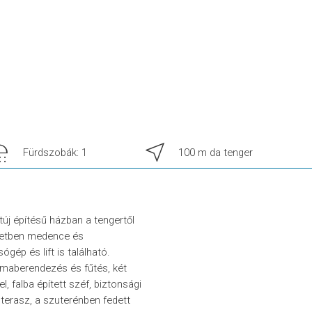
wer
near_me
Fürdszobák: 1
100 m da tenger
új építésű házban a tengertől
letben medence és
ép és lift is található.
maberendezés és fűtés, két
 falba épített széf, biztonsági
 terasz, a szuterénben fedett