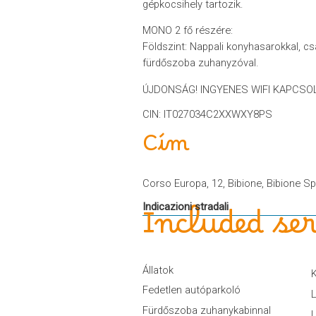
gépkocsihely tartozik.
MONO 2 fő részére:
Földszint: Nappali konyhasarokkal, csa
fürdőszoba zuhanyzóval.
ÚJDONSÁG! INGYENES WIFI KAPCSOL
CIN: IT027034C2XXWXY8PS
Cím
Corso Europa, 12, Bibione, Bibione Sp
Indicazioni stradali
Included ser
Állatok
Fedetlen autóparkoló
Fürdőszoba zuhanykabinnal
L