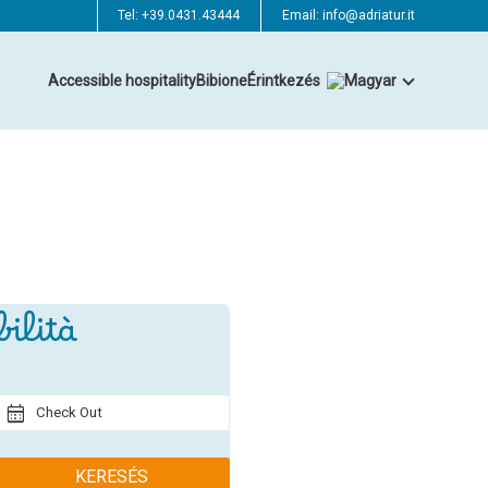
Tel:
+39.0431.43444
Email:
info@adriatur.it
Accessible hospitality
Bibione
Érintkezés
bilità
Check Out
KERESÉS