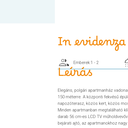
In evidenza
group
sho
Emberek:1 - 2
Leírás
Elegáns, polgári apartmanház vadonat
150 méterre. A központi fekvésű épü
napozóterasz, közös kert, közös mosóg
Minden apartmanban megtalálható klí
darab 56 cm-es LCD TV műholdvevővel,
bejárati ajtó, az apartmanokhoz nagy