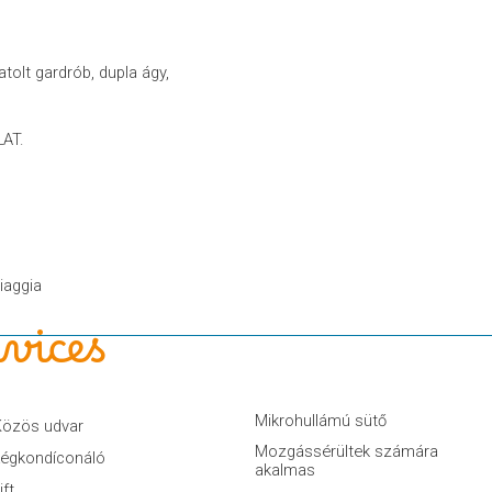
tolt gardrób, dupla ágy,
AT.
iaggia
vices
Mikrohullámú sütő
Közös udvar
Mozgássérültek számára
Légkondíconáló
akalmas
ift