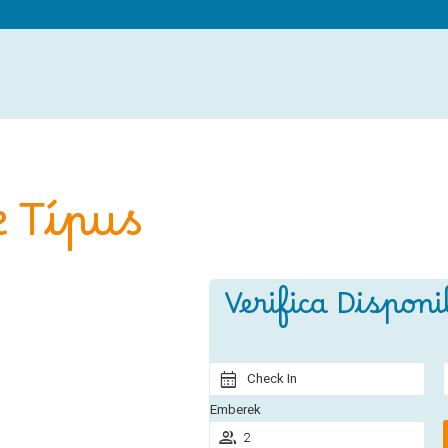
e Típus
Verifica Disponi
Check In
Emberek