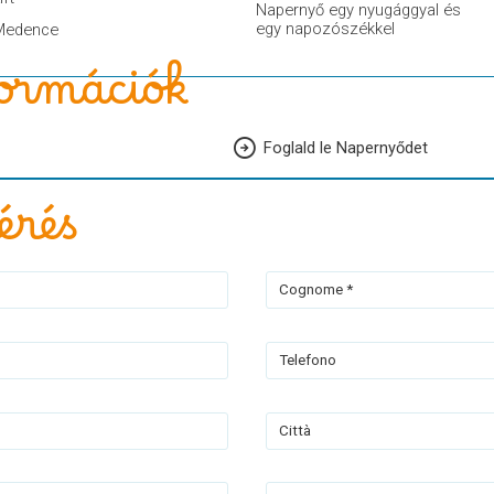
Napernyő egy nyugággyal és
egy napozószékkel
Medence
ormációk
Foglald le Napernyődet
érés
Cognome *
Telefono
Città