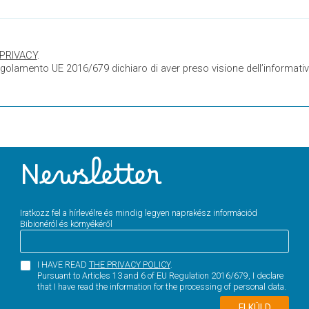
 PRIVACY
.
Regolamento UE 2016/679 dichiaro di aver preso visione dell’informativa
Newsletter
Iratkozz fel a hírlevélre és mindig legyen naprakész információd
Bibionéról és környékéről
I HAVE READ
THE PRIVACY POLICY
.
Pursuant to Articles 13 and 6 of EU Regulation 2016/679, I declare
that I have read the information for the processing of personal data.