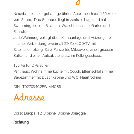
Beschreibung
Neuerbautes sehr gut ausgeführtes Apartmenthaus 150 Meter
vom Strand. Das Gebäude liegt in zentrale Lage und hat
Swimmingpool mit Solarium, Waschmaschine, Garten und
Fahrstühl.
Jede Wohnung verfügt über: Klimaanlage und Heizung, frei
Internet Verbindung, zweimall 22-Zoll-LCD-TV mit
Satelitenempfang, Safe, Panzertür, Mikrowelle, einen grossen
Balkon und einen Autoabstellplatz im Kellergeschoss.
Typ Aa für 2 Personen:
Penthaus: Wohnzimmerküche mit Couch, Elternschlafzimmer,
Badezimmer mit Duschkabine und WC, Haartrockner.
CIN: IT027034C2EWIM4O85
Adresse
Corso Europa, 12, Bibione, Bibione Spiaggia
Richtung