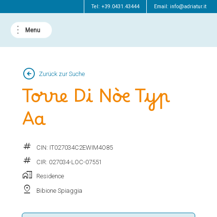
Tel:
+39.0431.43444
Email:
info@adriatur.it
arrow_circle_left
Zurück zur Suche
Torre Di Nòe Typ
Aa
tag
CIN: IT027034C2EWIM4O85
tag
CIR: 027034-LOC-07551
home_work
Residence
pin_drop
Bibione Spiaggia