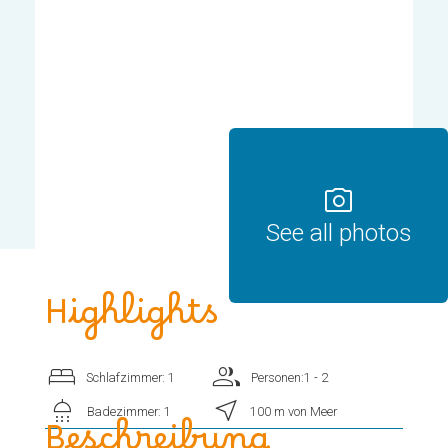
photo_camera
See all photos
Highlights
bed
group
Schlafzimmer: 1
Personen:1 - 2
shower
near_me
Badezimmer: 1
100 m von Meer